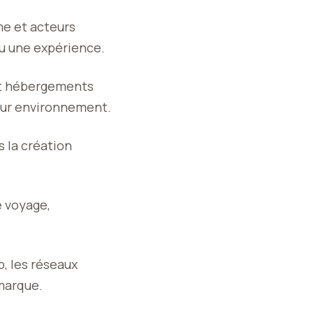
sme et acteurs
 ou une expérience.
 et hébergements
leur environnement.
s la création
e voyage,
, les réseaux
marque.